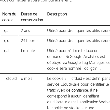
vous connecter à votre compte adhérent.
Nom du
Durée de
Description
cookie
conservation
_ga
2 ans
Utilisé pour distinguer les utilisateurs
_gid
24 heures
Utilisé pour distinguer les utilisateurs
_gat
1 minute
Utilisé pour réduire le taux de
demande. Si Google Analytics est
déployé via Google Tag Manager, c
cookie sera nommé _dc_gtm_ .
__cfduid
6 mois
Le cookie « __cfduid » est défini par 
service CloudFlare pour identifier le
trafic Web de confiance. Il ne
correspond à aucun identifiant
d’utilisateur dans l’application Web 
le cookie ne stocke aucune