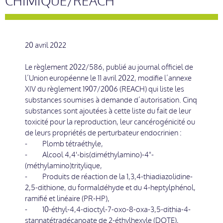
CHIMIQUE/REACH
20 avril 2022
Le règlement 2022/586, publié au journal officiel de
l’Union européenne le 11 avril 2022, modifie l’annexe
XIV du règlement 1907/2006 (REACH) qui liste les
substances soumises à demande d’autorisation. Cinq
substances sont ajoutées à cette liste du fait de leur
toxicité pour la reproduction, leur cancérogénicité ou
de leurs propriétés de perturbateur endocrinien :
- Plomb tétraéthyle,
- Alcool 4,4'-bis(diméthylamino)-4"-
(méthylamino)tritylique,
- Produits de réaction de la 1,3,4-thiadiazolidine-
2,5-dithione, du formaldéhyde et du 4-heptylphénol,
ramifié et linéaire (PR-HP),
- 10-éthyl-4,4-dioctyl-7-oxo-8-oxa-3,5-dithia-4-
stannatétradécanoate de 2-éthylhexyle (DOTE),