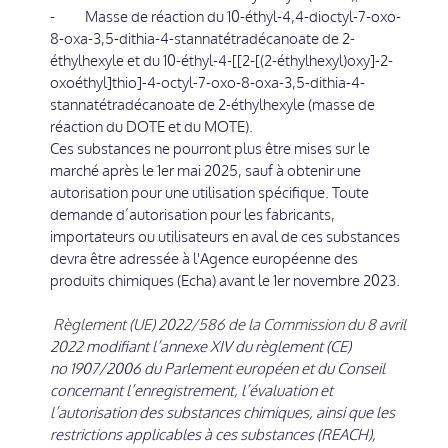
- Masse de réaction du 10-éthyl-4,4-dioctyl-7-oxo-
8-oxa-3,5-dithia-4-stannatétradécanoate de 2-
éthylhexyle et du 10-éthyl-4-[[2-[(2-éthylhexyl)oxy]-2-
oxoéthyl]thio]-4-octyl-7-oxo-8-oxa-3,5-dithia-4-
stannatétradécanoate de 2-éthylhexyle (masse de
réaction du DOTE et du MOTE).
Ces substances ne pourront plus être mises sur le
marché après le 1er mai 2025, sauf à obtenir une
autorisation pour une utilisation spécifique. Toute
demande d’autorisation pour les fabricants,
importateurs ou utilisateurs en aval de ces substances
devra être adressée à l'Agence européenne des
produits chimiques (Echa) avant le 1er novembre 2023.
Règlement (UE) 2022/586 de la Commission du 8 avril
2022
modifiant l’annexe XIV du règlement (CE)
no 1907/2006 du Parlement européen et du Conseil
concernant l’enregistrement, l’évaluation et
l’autorisation des substances chimiques, ainsi que les
restrictions applicables à ces substances (REACH),