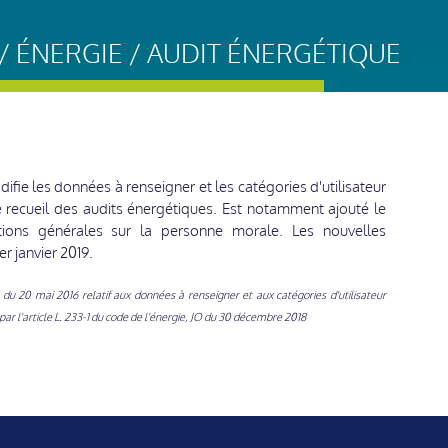
 ÉNERGIE / AUDIT ÉNERGÉTIQUE
fie les données à renseigner et les catégories d'utilisateur
 recueil des audits énergétiques. Est notamment ajouté le
ions générales sur la personne morale. Les nouvelles
er janvier 2019.
 du 20 mai 2016 relatif aux données à renseigner et aux catégories d'utilisateur
r l'article L. 233-1 du code de l'énergie, JO du 30 décembre 2018