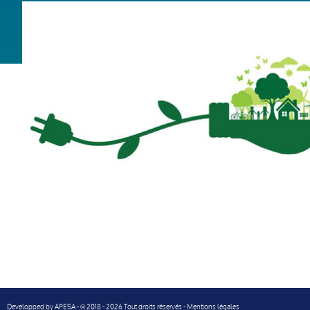
Developped by
APESA
-
2018 - 2026 Tout droits réservés -
Mentions légales
©