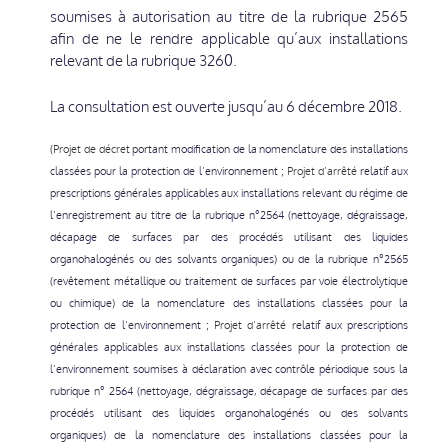
soumises à autorisation au titre de la rubrique 2565
afin de ne le rendre applicable qu’aux installations
relevant de la rubrique 3260.
La consultation est ouverte jusqu’au 6 décembre 2018.
(
Projet de décret
portant modification de la nomenclature des installations
classées pour la protection de l’environnement ;
Projet d’arrêté
relatif aux
prescriptions générales applicables aux installations relevant du régime de
l’enregistrement au titre de la rubrique n°2564 (nettoyage, dégraissage,
décapage de surfaces par des procédés utilisant des liquides
organohalogénés ou des solvants organiques) ou de la rubrique n°2565
(revêtement métallique ou traitement de surfaces par voie électrolytique
ou chimique) de la nomenclature des installations classées pour la
protection de l’environnement ;
Projet d’arrêté
relatif aux prescriptions
générales applicables aux installations classées pour la protection de
l’environnement soumises à déclaration avec contrôle périodique sous la
rubrique n° 2564 (nettoyage, dégraissage, décapage de surfaces par des
procédés utilisant des liquides organohalogénés ou des solvants
organiques) de la nomenclature des installations classées pour la