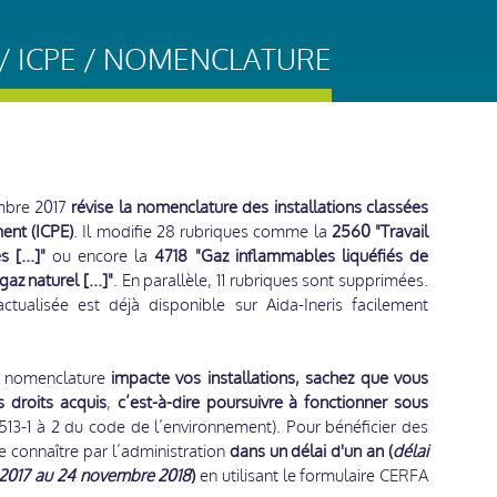
 ICPE / NOMENCLATURE
embre 2017
révise la nomenclature des installations classées
ent (ICPE)
. Il modifie 28 rubriques comme la
2560 "Travail
[...]"
ou encore la
4718 "Gaz inflammables liquéfiés de
az naturel [...]"
. En parallèle, 11 rubriques sont supprimées.
ualisée est déjà disponible sur Aida-Ineris facilement
la nomenclature
impacte vos installations, sachez que vous
 droits acquis
,
c’est-à-dire poursuivre à fonctionner sous
. 513-1 à 2 du code de l’environnement). Pour bénéficier des
re connaître par l’administration
dans un délai d'un an (
délai
e 2017 au 24 novembre 2018
)
en utilisant le formulaire
CERFA