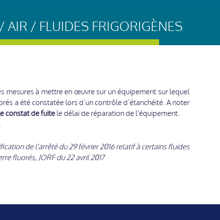
 AIR / FLUIDES FRIGORIGÈNES
 les mesures à mettre en œuvre sur un équipement sur lequel
uorés a été constatée lors d’un contrôle d’étanchéité. A noter
 constat de fuite
le délai de réparation de l'équipement.
.
cation de l'arrêté du 29 février 2016 relatif à certains fluides
erre fluorés, JORF du 22 avril 2017