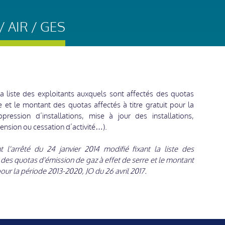
 AIR / GES
 la liste des exploitants auxquels sont affectés des quotas
e et le montant des quotas affectés à titre gratuit pour la
ression d’installations, mise à jour des installations,
ension ou cessation d’activité…).
 l'arrêté du 24 janvier 2014 modifié fixant la liste des
 des quotas d'émission de gaz à effet de serre et le montant
pour la période 2013-2020, JO du 26 avril 2017.